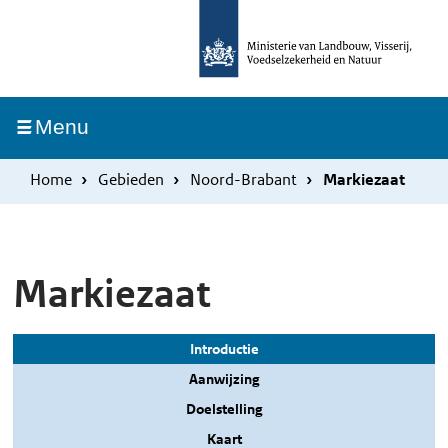
Overslaan
Skip
en
to
naar
main
de
navigation
Ingeklapt
Menu
inhoud
gaan
Home
Gebieden
Noord-Brabant
Markiezaat
Markiezaat
Introductie
Aanwijzing
Doelstelling
Kaart