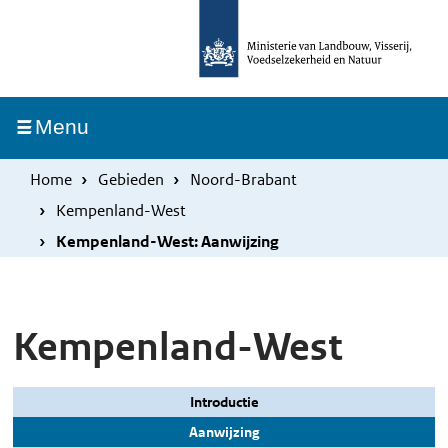
Overslaan
Skip
en
to
naar
main
de
navigation
Ingeklapt
Menu
inhoud
gaan
Home
Gebieden
Noord-Brabant
Kempenland-West
Kempenland-West: Aanwijzing
Kempenland-West
Introductie
Aanwijzing