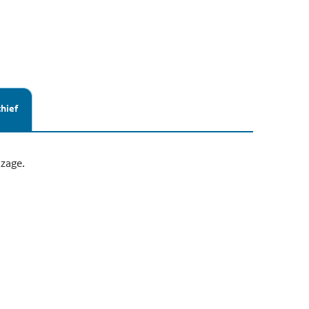
hief
zage.