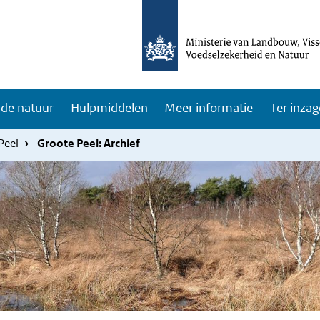
de natuur
Hulpmiddelen
Meer informatie
Ter inzag
Peel
Groote Peel: Archief