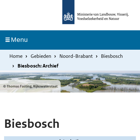
Overslaan
Skip
en
to
naar
main
de
navigation
Ingeklapt
Menu
inhoud
gaan
Home
Gebieden
Noord-Brabant
Biesbosch
Biesbosch: Archief
© Thomas Fasting, Rijkswaterstaat
Biesbosch