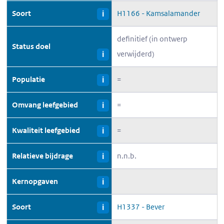
Soort
H1166 - Kamsalamander
i
definitief (in ontwerp
Status doel
verwijderd)
i
Populatie
=
i
Omvang leefgebied
=
i
Kwaliteit leefgebied
=
i
Relatieve bijdrage
n.n.b.
i
Kernopgaven
i
Soort
H1337 - Bever
i