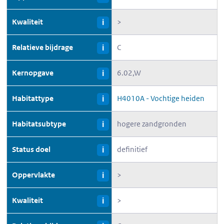
Kwaliteit
>
i
Relatieve bijdrage
C
i
Kernopgave
6.02,W
i
Habitattype
H4010A - Vochtige heiden
i
Habitatsubtype
hogere zandgronden
i
Status doel
definitief
i
Oppervlakte
>
i
Kwaliteit
>
i