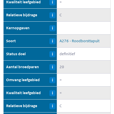
Kwaliteit leefgebied
=
i
Relatieve bijdrage
C
i
Kernopgaven
i
Soort
A276 - Roodborsttapuit
i
Status doel
definitief
i
Aantal broedparen
20
i
Omvang leefgebied
=
i
Kwaliteit leefgebied
=
i
Relatieve bijdrage
C
i