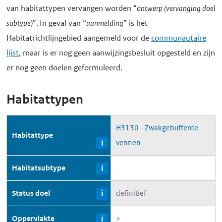
van habitattypen vervangen worden “
ontwerp (vervanging doel
subtype)
”. In geval van “
aanmelding
” is het
Habitatrichtlijngebied aangemeld voor de
communautaire
lijst
, maar is er nog geen aanwijzingsbesluit opgesteld en zijn
er nog geen doelen geformuleerd.
Habitattypen
H3130 - Zwakgebufferde
Habitattype
vennen
i
Habitatsubtype
i
Status doel
definitief
i
Oppervlakte
>
i