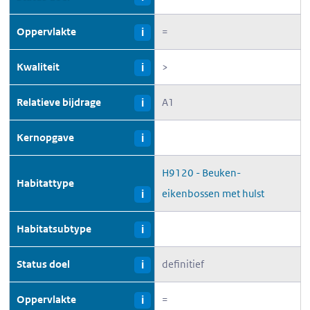
Oppervlakte
=
i
Kwaliteit
>
i
Relatieve bijdrage
A1
i
Kernopgave
i
H9120 - Beuken-
Habitattype
eikenbossen met hulst
i
Habitatsubtype
i
Status doel
definitief
i
Oppervlakte
=
i