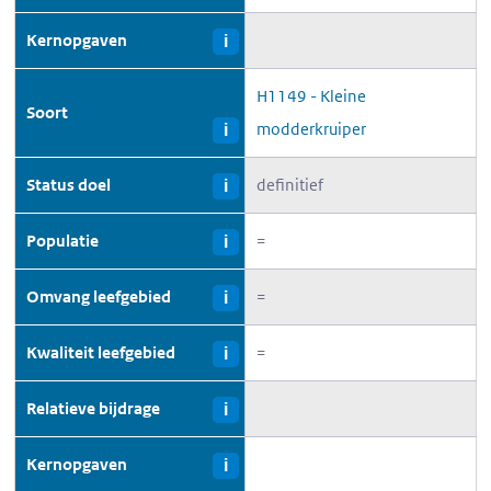
Kernopgaven
i
H1149 - Kleine
Soort
modderkruiper
i
Status doel
definitief
i
Populatie
=
i
Omvang leefgebied
=
i
Kwaliteit leefgebied
=
i
Relatieve bijdrage
i
Kernopgaven
i