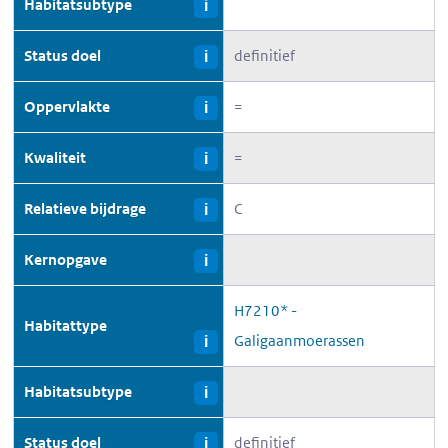
Habitatsubtype
i
Status doel
definitief
i
Oppervlakte
=
i
Kwaliteit
=
i
Relatieve bijdrage
C
i
Kernopgave
i
H7210* -
Habitattype
Galigaanmoerassen
i
Habitatsubtype
i
Status doel
definitief
i