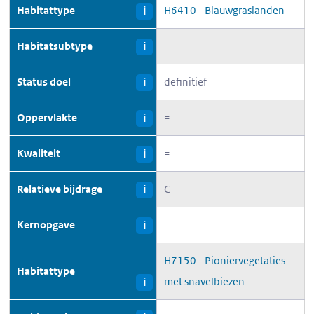
Habitattype
H6410 - Blauwgraslanden
i
Habitatsubtype
i
Status doel
definitief
i
Oppervlakte
=
i
Kwaliteit
=
i
Relatieve bijdrage
C
i
Kernopgave
i
H7150 - Pioniervegetaties
Habitattype
met snavelbiezen
i