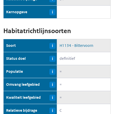
Kernopgave
i
Habitatrichtlijnsoorten
Soort
H1134 - Bittervoorn
i
Status doel
definitief
i
Populatie
=
i
Omvang leefgebied
=
i
Kwaliteit leefgebied
=
i
Relatieve bijdrage
C
i