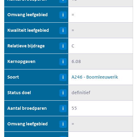
Omvang leefgebied
=
i
Kwaliteit leefgebied
=
i
Relatieve bijdrage
C
i
Kernopgaven
6.08
i
Soort
A246 - Boomleeuwerik
i
Status doel
definitief
i
Aantal broedparen
55
i
Omvang leefgebied
=
i