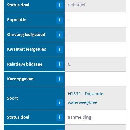
Status doel
definitief
i
Populatie
=
i
Omvang leefgebied
=
i
Kwaliteit leefgebied
=
i
Relatieve bijdrage
C
i
Kernopgaven
i
H1831 - Drijvende
Soort
waterweegbree
i
Status doel
aanmelding
i