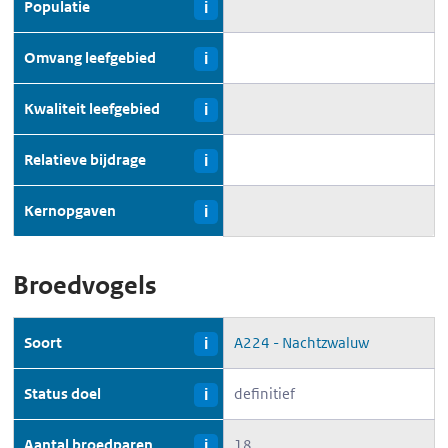
Populatie
i
Omvang leefgebied
i
Kwaliteit leefgebied
i
Relatieve bijdrage
i
Kernopgaven
i
Broedvogels
Soort
A224 - Nachtzwaluw
i
Status doel
definitief
i
Aantal broedparen
18
i