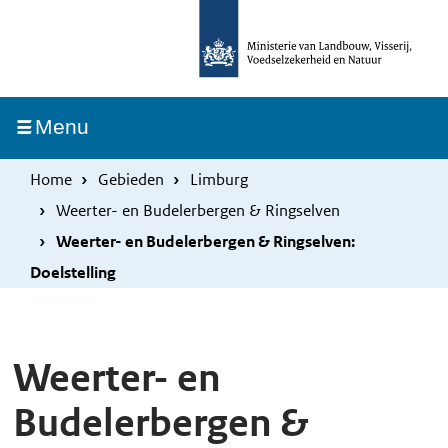
Overslaan
Skip
en
to
naar
main
de
navigation
Ingeklapt
Menu
inhoud
gaan
Home
Gebieden
Limburg
Weerter- en Budelerbergen & Ringselven
Weerter- en Budelerbergen & Ringselven:
Doelstelling
Weerter- en
Budelerbergen &