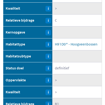
Kwaliteit
>
i
Relatieve bijdrage
C
i
Kernopgave
i
Habitattype
H91D0* - Hoogveenbossen
i
Habitatsubtype
i
Status doel
definitief
i
Oppervlakte
>
i
Kwaliteit
>
i
Relatieve bijdrage
B1
i