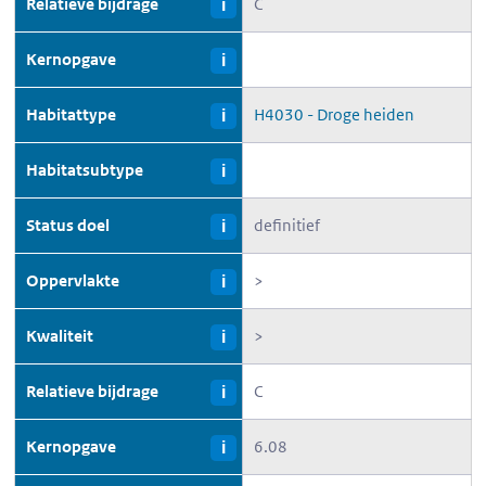
Relatieve bijdrage
C
i
Kernopgave
i
Habitattype
H4030 - Droge heiden
i
Habitatsubtype
i
Status doel
definitief
i
Oppervlakte
>
i
Kwaliteit
>
i
Relatieve bijdrage
C
i
Kernopgave
6.08
i