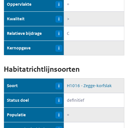
Oppervlakte
=
i
Kwaliteit
>
i
Relatieve bijdrage
C
i
Kernopgave
i
Habitatrichtlijnsoorten
Soort
H1016 - Zegge-korfslak
i
Status doel
definitief
i
Populatie
=
i