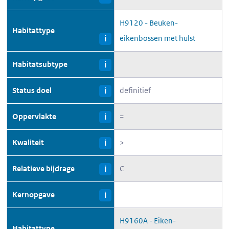
H9120 - Beuken-
Habitattype
eikenbossen met hulst
i
Habitatsubtype
i
Status doel
definitief
i
Oppervlakte
=
i
Kwaliteit
>
i
Relatieve bijdrage
C
i
Kernopgave
i
H9160A - Eiken-
Habitattype