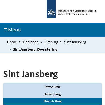
Overslaan
Skip
en
to
naar
main
de
navigation
Ingeklapt
Menu
inhoud
gaan
Home
Gebieden
Limburg
Sint Jansberg
Sint Jansberg: Doelstelling
Sint Jansberg
Introductie
Aanwijzing
Doelstelling