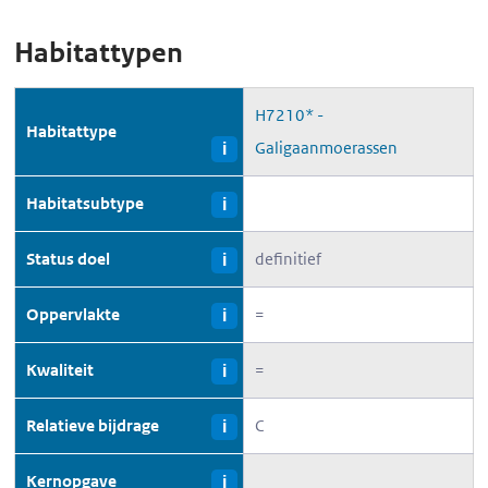
Habitattypen
H7210* -
Habitattype
Galigaanmoerassen
i
Habitatsubtype
i
Status doel
definitief
i
Oppervlakte
=
i
Kwaliteit
=
i
Relatieve bijdrage
C
i
Kernopgave
i