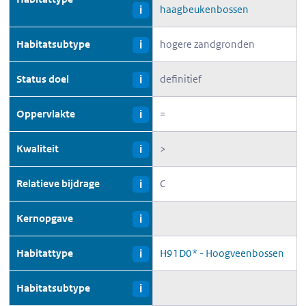
haagbeukenbossen
i
Habitatsubtype
hogere zandgronden
i
Status doel
definitief
i
Oppervlakte
=
i
Kwaliteit
>
i
Relatieve bijdrage
C
i
Kernopgave
i
Habitattype
H91D0* - Hoogveenbossen
i
Habitatsubtype
i