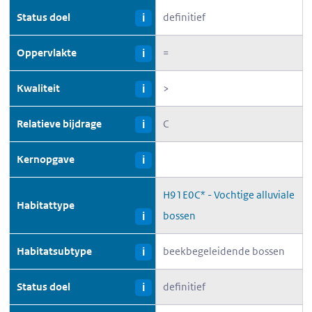
Status doel
definitief
i
Oppervlakte
=
i
Kwaliteit
>
i
Relatieve bijdrage
C
i
Kernopgave
i
H91E0C* - Vochtige alluviale
Habitattype
bossen
i
Habitatsubtype
beekbegeleidende bossen
i
Status doel
definitief
i