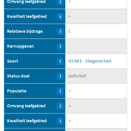
Omvang leefgebied
=
i
Kwaliteit leefgebied
>
i
Relatieve bijdrage
C
i
Kernopgaven
i
Soort
H1083 - Vliegend hert
i
Status doel
definitief
i
Populatie
>
i
Omvang leefgebied
>
i
Kwaliteit leefgebied
>
i