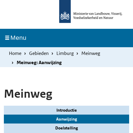
Overslaan
Skip
en
to
naar
main
de
navigation
Ingeklapt
Menu
inhoud
gaan
Home
Gebieden
Limburg
Meinweg
Meinweg: Aanwijzing
Meinweg
Introductie
Aanwijzing
Doelstelling