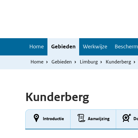
Overslaan
Skip
en
to
naar
main
de
navigation
inhoud
Hoofdnavigatie
Home
Gebieden
Werkwijze
Bescherm
gaan
Home
Gebieden
Limburg
Kunderberg
Kunderberg
Introductie
Aanwijzing
Do