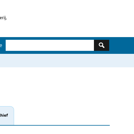
Zoeken
e
hief