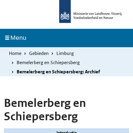
Overslaan
Skip
en
to
naar
main
de
navigation
Ingeklapt
Menu
inhoud
gaan
Home
Gebieden
Limburg
Bemelerberg en Schiepersberg
Bemelerberg en Schiepersberg: Archief
Bemelerberg en
Schiepersberg
Introductie