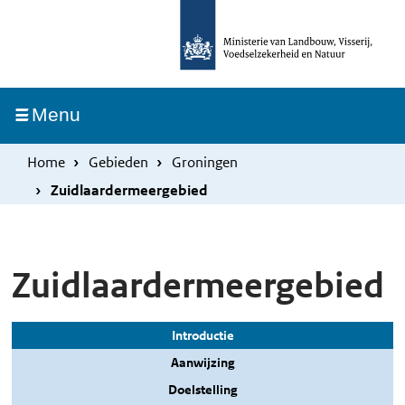
Overslaan
Skip
en
to
naar
main
de
navigation
Ingeklapt
Menu
inhoud
gaan
Home
Gebieden
Groningen
Zuidlaardermeergebied
Zuidlaardermeergebied
Introductie
Aanwijzing
Doelstelling