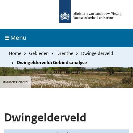
Overslaan
Skip
en
to
naar
main
de
navigation
Ingeklapt
Menu
inhoud
gaan
Home
Gebieden
Drenthe
Dwingelderveld
Dwingelderveld: Gebiedsanalyse
© Albert Henckel
Dwingelderveld