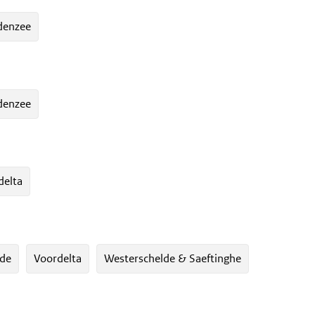
enzee
enzee
delta
lde
Voordelta
Westerschelde & Saeftinghe