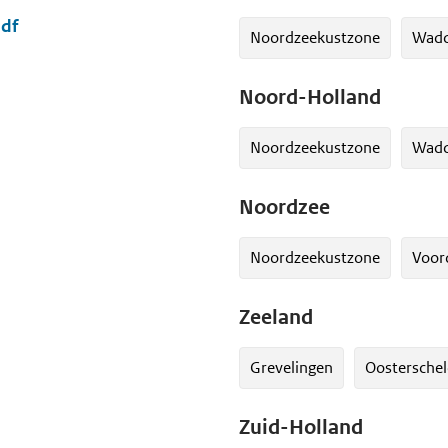
pdf
Noordzeekustzone
Wadd
Noord-Holland
Noordzeekustzone
Wadd
Noordzee
Noordzeekustzone
Voor
Zeeland
Grevelingen
Oostersche
Zuid-Holland