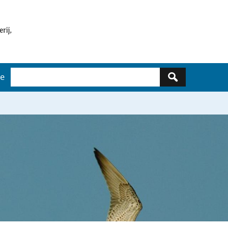
Zoeken
ge