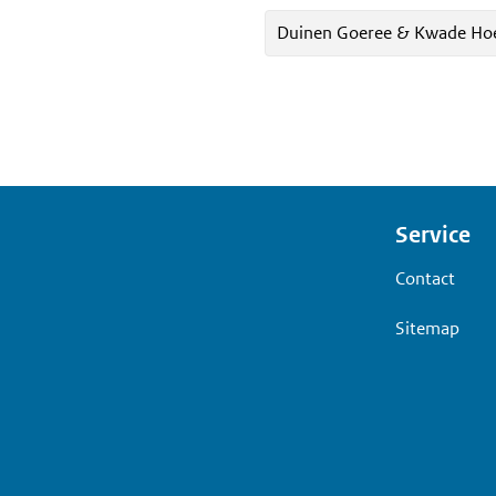
Duinen Goeree & Kwade Ho
Voet
Service
Contact
Sitemap