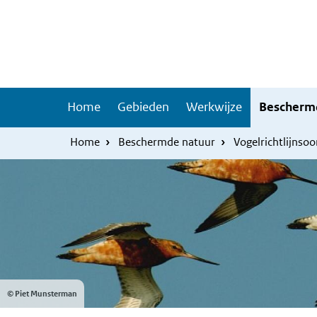
Overslaan
Skip
en
to
naar
main
de
navigation
inhoud
Hoofdnavigatie
Home
Gebieden
Werkwijze
Bescherm
gaan
Home
Beschermde natuur
Vogelrichtlijnsoo
© Piet Munsterman