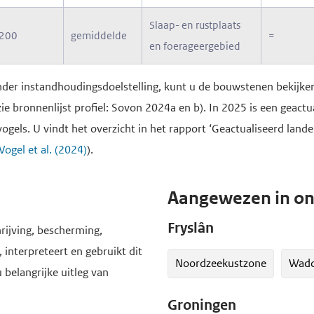
Slaap- en rustplaats
200
gemiddelde
=
en foerageergebied
onder instandhoudingsdoelstelling, kunt u de bouwstenen bekijke
e bronnenlijst profiel: Sovon 2024a en b). In 2025 is een geactu
vogels. U vindt het overzicht in het rapport ‘Geactualiseerd land
Vogel et al. (2024)
).
Aangewezen in on
Fryslân
rijving, bescherming,
 interpreteert en gebruikt dit
Noordzeekustzone
Wadd
u belangrijke uitleg van
Groningen