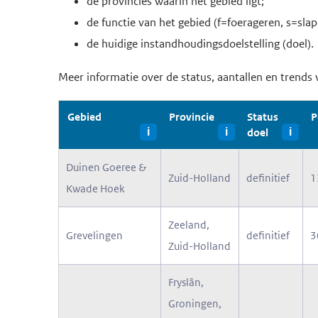
de provincies waarin het gebied ligt;
de functie van het gebied (f=foerageren, s=slap
de huidige instandhoudingsdoelstelling (doel).
Meer informatie over de status, aantallen en trends 
Gebied
Provincie
Status
P
i
i
doel
i
Duinen Goeree &
Zuid-Holland
definitief
1
Kwade Hoek
Zeeland,
Grevelingen
definitief
3
Zuid-Holland
Fryslân,
Groningen,