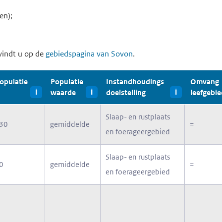
en);
vindt u op de
gebiedspagina van Sovon
.
opulatie
Populatie
Instandhoudings
Omvang
i
waarde
i
doelstelling
i
leefgebie
Slaap- en rustplaats
30
gemiddelde
=
en foerageergebied
Slaap- en rustplaats
0
gemiddelde
=
en foerageergebied