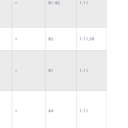
=
B1-B2
1.11
=
B2
1.11,SB
=
B1
1.11
=
A4
1.11