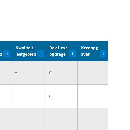
Kwaliteit
Relatieve
Kernopg
d
i
leefgebied
i
bijdrage
i
aven
i
=
C
=
C