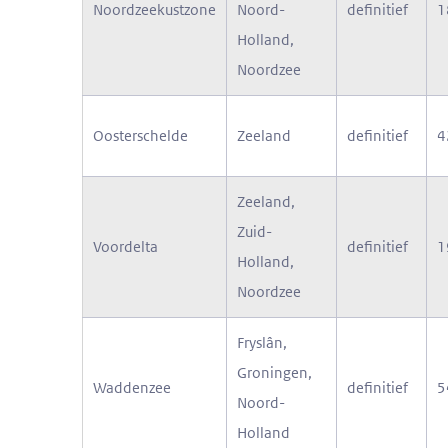
Noordzeekustzone
Noord-
definitief
1
Holland,
Noordzee
Oosterschelde
Zeeland
definitief
4
Zeeland,
Zuid-
Voordelta
definitief
1
Holland,
Noordzee
Fryslân,
Groningen,
Waddenzee
definitief
5
Noord-
Holland