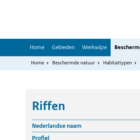
Overslaan
Skip
en
to
naar
main
de
navigation
inhoud
Hoofdnavigatie
Home
Gebieden
Werkwijze
Bescherm
gaan
Home
Beschermde natuur
Habitattypen
Riffen
Nederlandse naam
Profiel