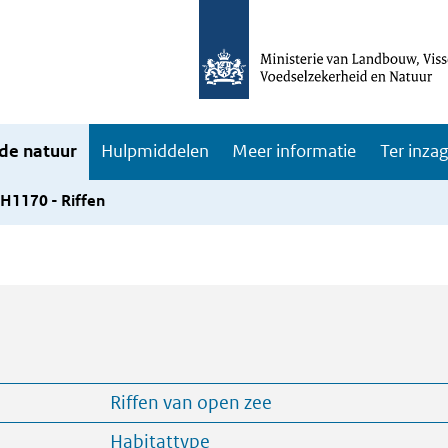
de natuur
Hulpmiddelen
Meer informatie
Ter inza
H1170 - Riffen
Riffen van open zee
Habitattype