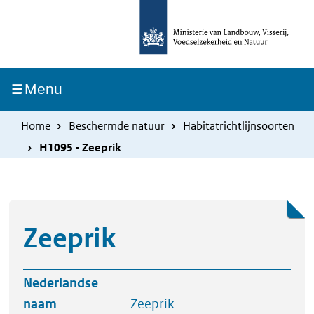
Overslaan
Skip
en
to
naar
main
de
navigation
Ingeklapt
Menu
inhoud
gaan
Home
Beschermde natuur
Habitatrichtlijnsoorten
H1095 - Zeeprik
Zeeprik
Nederlandse
naam
Zeeprik