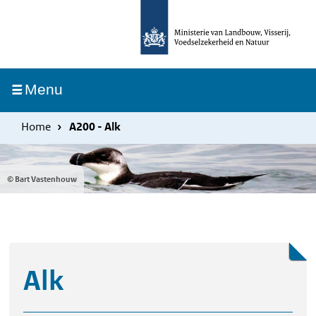
Overslaan
Skip
en
to
naar
main
de
navigation
Ingeklapt
Menu
inhoud
gaan
Home
A200 - Alk
© Bart Vastenhouw
Alk