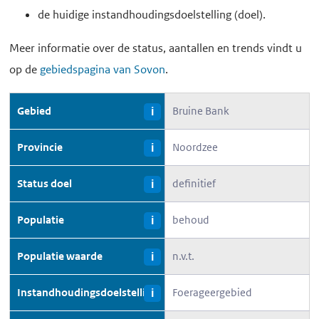
de huidige instandhoudingsdoelstelling (doel).
Meer informatie over de status, aantallen en trends vindt u
op de
gebiedspagina van Sovon
.
Gebied
Bruine Bank
i
Provincie
Noordzee
i
Status doel
definitief
i
Populatie
behoud
i
Populatie waarde
n.v.t.
i
Instandhoudingsdoelstelling
Foerageergebied
i