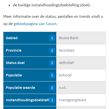
de huidige instandhoudingsdoelstelling (doel).
Meer informatie over de status, aantallen en trends vindt u
op de
gebiedspagina van Sovon
.
Gebied
Bruine Bank
i
Provincie
Noordzee
i
Status doel
definitief
i
Populatie
behoud
i
Populatie waarde
n.v.t.
i
Instandhoudingsdoelstelling
Foerageergebied
i