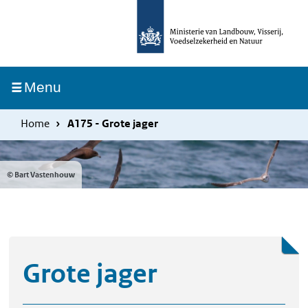
Overslaan
Skip
en
to
naar
main
de
navigation
Ingeklapt
Menu
inhoud
gaan
Home
A175 - Grote jager
© Bart Vastenhouw
Grote jager